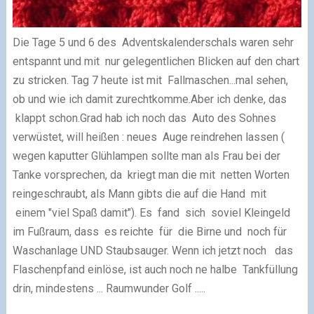
Die Tage 5 und 6 des Adventskalenderschals
waren sehr
entspannt und mit nur
gelegentlichen Blicken auf den chart
zu stricken.
Tag 7 heute ist mit Fallmaschen...
mal sehen,
ob und wie ich damit zurechtkomme.
Aber ich denke, das
klappt schon.
Grad hab ich noch das Auto des Sohnes
verwüstet, will heißen : neues Auge reindrehen lassen (
wegen kaputter Glühlampen sollte man als Frau bei der
Tanke vorsprechen, da kriegt man die mit netten Worten
reingeschraubt, als Mann gibts die auf die Hand mit
einem "viel Spaß damit"). Es fand sich soviel Kleingeld
im Fußraum, dass es reichte für die Birne und noch für
Waschanlage UND Staubsauger. Wenn ich jetzt noch das
Flaschenpfand einlöse, ist auch noch ne halbe Tankfüllung
drin, mindestens ... Raumwunder Golf .....