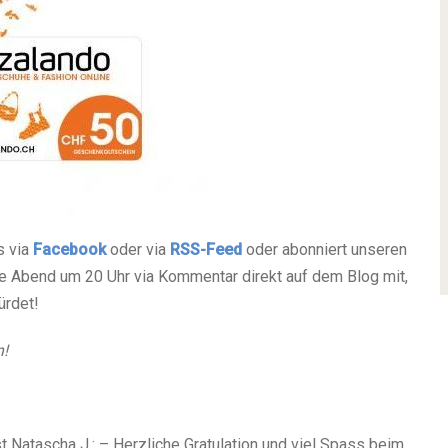
s via
Facebook
oder via
RSS-Feed
oder abonniert unseren
te Abend um 20 Uhr via Kommentar direkt auf dem Blog mit,
ürdet!
n!
t Natascha J.: – Herzliche Gratulation und viel Spass beim