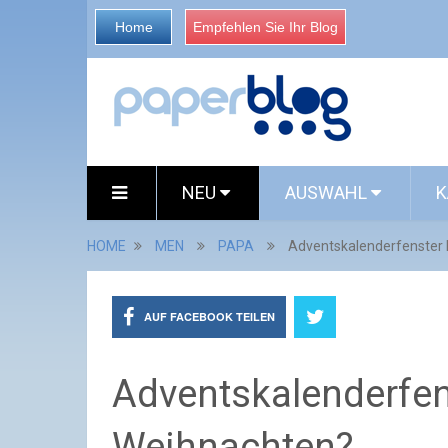
Home
Empfehlen Sie Ihr Blog
NEU
AUSWAHL
K
HOME
MEN
PAPA
Adventskalenderfenster 
AUF FACEBOOK TEILEN
Adventskalenderfen
Weihnachten?