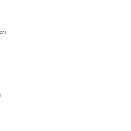
on)
m