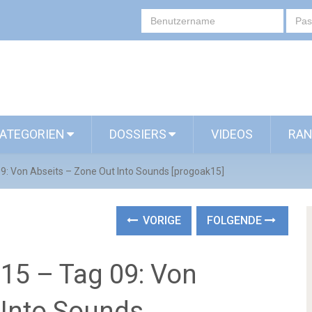
ATEGORIEN
DOSSIERS
VIDEOS
RAN
9: Von Abseits – Zone Out Into Sounds [progoak15]
VORIGE
FOLGENDE
15 – Tag 09: Von
 Into Sounds