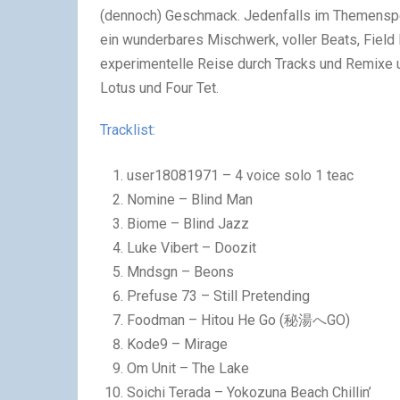
(dennoch) Geschmack. Jedenfalls im Themensp
ein wunderbares Mischwerk, voller Beats, Field R
experimentelle Reise durch Tracks und Remixe u
Lotus und Four Tet.
Tracklist:
user18081971 – 4 voice solo 1 teac
Nomine – Blind Man
Biome – Blind Jazz
Luke Vibert – Doozit
Mndsgn – Beons
Prefuse 73 – Still Pretending
Foodman – Hitou He Go (秘湯へGO)
Kode9 – Mirage
Om Unit – The Lake
Soichi Terada – Yokozuna Beach Chillin’