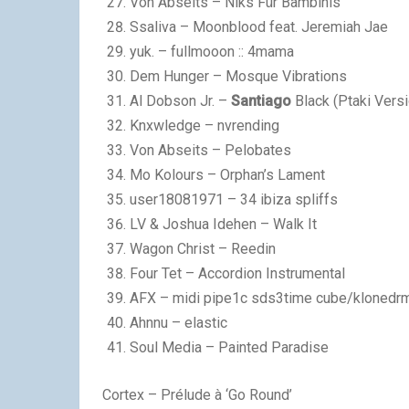
Von Abseits – Niks Für Bambinis
Ssaliva – Moonblood feat. Jeremiah Jae
yuk. – fullmooon :: 4mama
Dem Hunger – Mosque Vibrations
Al Dobson Jr. –
Santiago
Black (Ptaki Versi
Knxwledge – nvrending
Von Abseits – Pelobates
Mo Kolours – Orphan’s Lament
user18081971 – 34 ibiza spliffs
LV & Joshua Idehen – Walk It
Wagon Christ – Reedin
Four Tet – Accordion Instrumental
AFX – midi pipe1c sds3time cube/klonedr
Ahnnu – elastic
Soul Media – Painted Paradise
Cortex – Prélude à ‘Go Round’