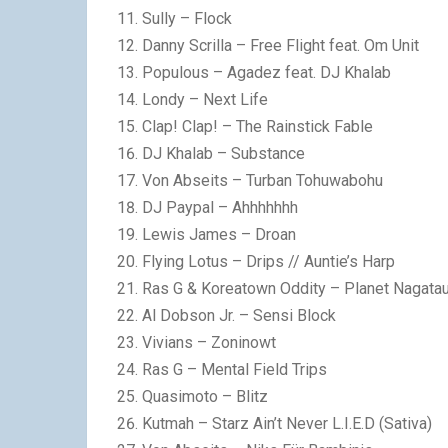
Sully – Flock
Danny Scrilla – Free Flight feat. Om Unit
Populous – Agadez feat. DJ Khalab
Londy – Next Life
Clap! Clap! – The Rainstick Fable
DJ Khalab – Substance
Von Abseits – Turban Tohuwabohu
DJ Paypal – Ahhhhhhh
Lewis James – Droan
Flying Lotus – Drips // Auntie’s Harp
Ras G & Koreatown Oddity – Planet Nagata
Al Dobson Jr. – Sensi Block
Vivians – Zoninowt
Ras G – Mental Field Trips
Quasimoto – Blitz
Kutmah – Starz Ain’t Never L.I.E.D (Sativa)