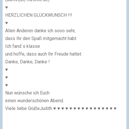
♥
HERZLICHEN GLÜCKWUNSCH !!!
♥
Allen Anderen danke ich sooo sehr,
dass Ihr den Spaß mitgemacht habt.
Ich fand´s klasse
und hoffe, dass auch Ihr Freude hattet.
Danke, Danke, Danke !
♥
♥
♥
Nun wünsche ich Euch
einen wunderschönen Abend.
Viele liebe GrüßeJudith
♥ ♥ ♥ ♥ ♥ ♥ ♥ ♥ ♥ ♥ ♥ ♥ ♥ ♥ ♥ ♥