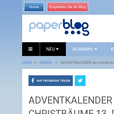
Home
Empfehlen Sie Ihr Blog
NEU
AUSWAHL
K
HOME
MEDIEN
ADVENTKALENDER der schrillst
AUF FACEBOOK TEILEN
ADVENTKALENDER de
CHRISTBÄUME 13. 