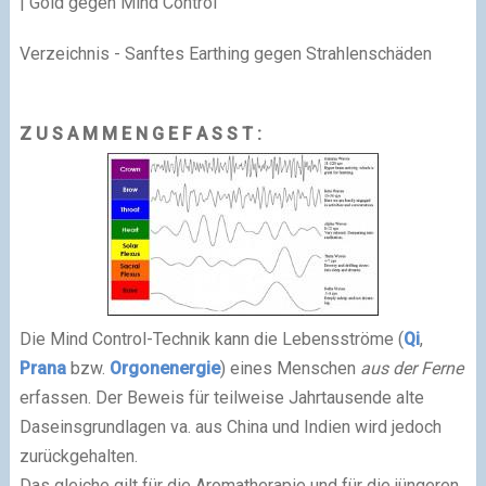
| Gold gegen Mind Control
Verzeichnis - Sanftes Earthing gegen Strahlenschäden
Z U S A M M E N G E F A S S T :
Die Mind Control-Technik kann die Lebensströme (
Qi
,
Prana
bzw.
Orgonenergie
) eines Menschen
aus der Ferne
erfassen. Der Beweis für teilweise Jahrtausende alte
Daseinsgrundlagen va. aus China und Indien wird jedoch
zurückgehalten.
Das gleiche gilt für die Aromatherapie und für die jüngeren