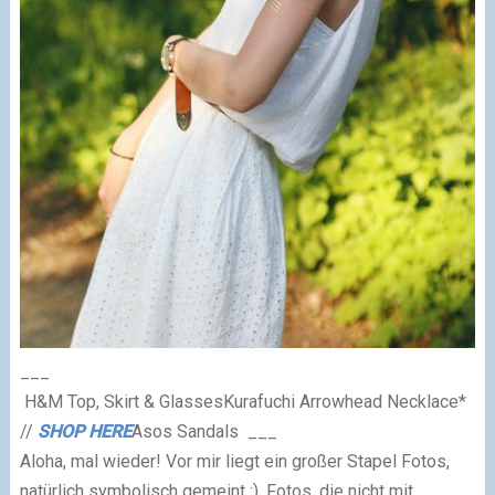
___
H&M Top, Skirt & Glasses
Kurafuchi Arrowhead Necklace*
//
SHOP HERE
Asos Sandals
___
Aloha, mal wieder! Vor mir liegt ein großer Stapel Fotos,
natürlich symbolisch gemeint :). Fotos, die nicht mit