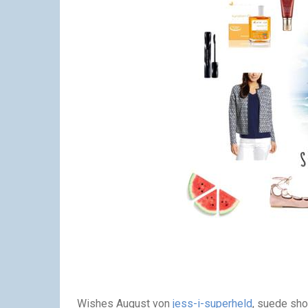
Wishes August von
jess-i-superheld
, suede sho