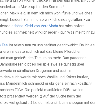
aschierung von Pigmentflecken, Narben und Male. Mit Anti-
 wunderbares Make-up für den Sommer!
önen Maxikleid, in dem ich mich wohl fühle und welches
ngt. Leider hat mir nie so wirklich eines gefallen, - zu
 Dieses
schöne Kleid von VeroModa
hat mich sofort
r und es schmeichelt wirklich jeder Figur. Was meint ihr zu
a Tee
ist relativ neu zu uns herüber geschwabbt. Da ich es
ebrieren, musste auch ich auf das kleine Pferdchen
st und man genießt den Tee um so mehr. Das passende
 Bambusbesen gibt es beispielsweise günstig über
erweile in sämtlichen Drogerien und auch in
h denke ich werde mir noch Vanille und Kokos kaufen,
uss Mandelmilch schmeckt er übrigens einfach köstlich!
r schönen Füße. Die perfekt manikürten Füße wollen
stolz präsentiert werden. ;) Auf der Suche nach der
el zu viel gekauft. :( Leider habe ich beim shoppen mit der