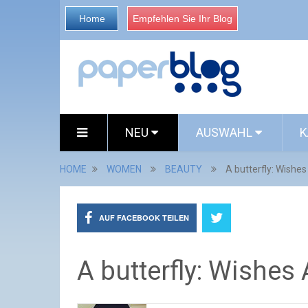
Home
Empfehlen Sie Ihr Blog
NEU
AUSWAHL
K
HOME
WOMEN
BEAUTY
A butterfly: Wishe
AUF FACEBOOK TEILEN
A butterfly: Wishes