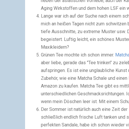
neben der asiatischen Vorliebe, auch der K
Aging Wirkstoffen und dem hohen LSF ein
Lange war ich auf der Suche nach einem sch
mich an heißen Tagen nicht zum schwitzen bri
tiefe Ausschnitte, zu extreme Muster usw.
begeistert. Luftig leicht, ein schönes Muste
Maxikleidern?
Grünen Tee mochte ich schon immer.
Match
aber liebe, gerade das "Tee trinken" zu zel
aufspringen. Es ist eine unglaubliche Kun
Zubehör, wie eine Matcha Schale und einen
Amazon zu kaufen. Matcha Tee gibt es mittl
unterschiedlichen Geschmacksrichtungen. Ic
wenn mein Döschen leer ist. Mit einem Sch
Der Sommer ist natürlich auch eine Zeit de
schließlich endlich frische Luft tanken und 
perfekten Sandale, habe ich schon wieder vi