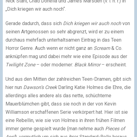
Nick Stahl, Chad Donella und James Marsden (v. l. n. r.) in
„Dich kriegen wir auch noch“.
Gerade dadurch, dass sich
Dich kriegen wir auch noch
von
seinen Artgenossen so sehr abgrenzt, wird er zu einem
durchaus mehrfach unterhaltsamen Eintrag in das Teen
Horror Genre. Auch wenn er nicht ganz an
Scream
& Co.
anknüpfen mag und dabei mehr wie eine Episode aus der
Twilight Zone
– oder moderner:
Black Mirror
– erscheint.
Und aus den Mitten der zahlreichen Teen-Dramen, gibt sich
hier nun
Dawson’s Creek
Darling Katie Holmes die Ehre, die
allerdings alles andere als das nette, schüchterne
Mauerblümchen gibt, dass sie noch in der von Kevin
Williamson erschaffenen Serie verkörpert hat. Hier ist sie
eine Rebellin, wie sie von Holmes in ihren frühen Filmen
immer gerne gespielt wurde (man nehme auch
Pieces of
April
), vermutlich um sich aus ihrer Standard-Rolle heraus