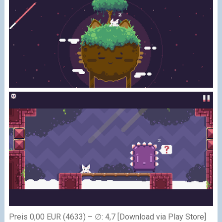
Preis 0,00 EUR (4633) – ∅: 4,7 [Download via Play Store]