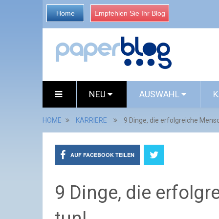
Home
Empfehlen Sie Ihr Blog
NEU
AUSWAHL
K
HOME
KARRIERE
9 Dinge, die erfolgreiche Mens
AUF FACEBOOK TEILEN
9 Dinge, die erfol
tun!