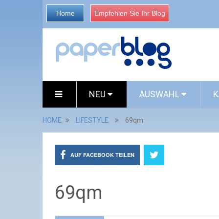
Home
Empfehlen Sie Ihr Blog
NEU
AUSWAHL
K
HOME
LIFESTYLE
69qm
AUF FACEBOOK TEILEN
69qm