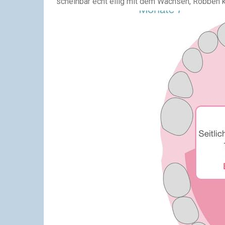
scheinbar echt eilig mit dem Wachsen, Robben k