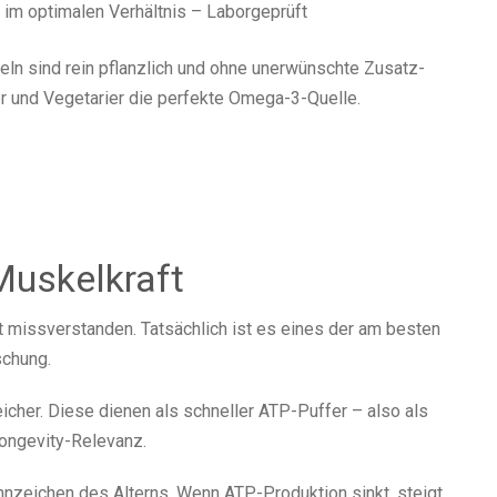
im optimalen Verhältnis – Laborgeprüft
n sind rein pflanzlich und ohne unerwünschte Zusatz-
er und Vegetarier die perfekte Omega-3-Quelle.
Muskelkraft
t missverstanden. Tatsächlich ist es eines der am besten
schung.
eicher. Diese dienen als schneller ATP-Puffer – also als
Longevity-Relevanz.
nnzeichen des Alterns. Wenn ATP-Produktion sinkt, steigt