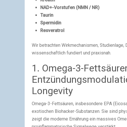
NAD+-Vorstufen (NMN / NR)
Taurin
Spermidin
Resveratrol
Wir betrachten Wirkmechanismen, Studienlage, D
wissenschaftlich fundiert und praxisnah.
1. Omega-3-Fettsäure
Entzündungsmodulati
Longevity
Omega-3-Fettsäuren, insbesondere EPA (Eicosa
exotischen Biohacker-Substanzen. Sie sind phy
zeigt die moderne Ernährung ein massives Om
proinflammatorische Signalwege verstärkt.