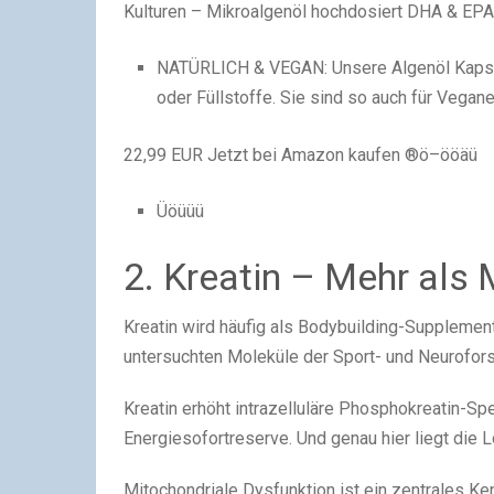
Kulturen – Mikroalgenöl hochdosiert DHA & EPA 
NATÜRLICH & VEGAN: Unsere Algenöl Kapsel
oder Füllstoffe. Sie sind so auch für Vegan
22,99 EUR
Jetzt bei Amazon kaufen ®ö–ööäü
Üöüüü
2. Kreatin – Mehr als 
Kreatin wird häufig als Bodybuilding-Supplemen
untersuchten Moleküle der Sport- und Neurofor
Kreatin erhöht intrazelluläre Phosphokreatin-Sp
Energiesofortreserve. Und genau hier liegt die 
Mitochondriale Dysfunktion ist ein zentrales Ke