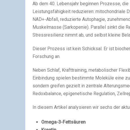
Ab dem 40. Lebensjahr beginnen Prozesse, die 
Leistungsfähigkeit reduzieren: mitochondriale 
NAD+-Abfall, reduzierte Autophagie, zunehmende
Muskelmasse (Sarkopenie). Parallel sinkt die 
Stressresilienz nimmt ab, und selbst kleine Be
Dieser Prozess ist kein Schicksal. Er ist bioch
Forschung an.
Neben Schlaf, Krafttraining, metabolischer Flexib
Einbindung spielen bestimmte Moleküle eine zun
sondern greifen gezielt in zentrale Alterungsme
Redoxbalance, epigenetische Regulation, Zellre
In diesem Artikel analysieren wir sechs der akt
Omega-3-Fettsäuren
Kreatin