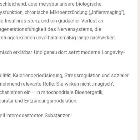
schleichend, aber messbar unsere biologische
Dysfunktion, chronische Mikroentzündung („Inflammaging“),
 Insulinresistenz und ein gradueller Verlust an
Regenerationsfähigkeit des Nervensystems, die
lastungen können unverhältnismäßig lange nachwirken.
emisch erklärbar. Und genau dort setzt moderne Longevity-
ilität, Kalorienperiodisierung, Stressregulation und sozialer
ehmend relevante Rolle. Sie wirken nicht „magisch“,
chanismen ein – in mitochondriale Bioenergetik,
paratur und Entzündungsmodulation.
uell interessantesten Substanzen: