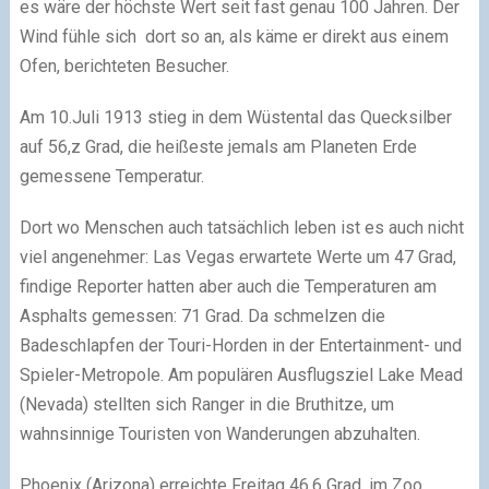
es wäre der höchste Wert seit fast genau 100 Jahren. Der
Wind fühle sich dort so an, als käme er direkt aus einem
Ofen, berichteten Besucher.
Am 10.Juli 1913 stieg in dem Wüstental das Quecksilber
auf 56,z Grad, die heißeste jemals am Planeten Erde
gemessene Temperatur.
Dort wo Menschen auch tatsächlich leben ist es auch nicht
viel angenehmer: Las Vegas erwartete Werte um 47 Grad,
findige Reporter hatten aber auch die Temperaturen am
Asphalts gemessen: 71 Grad. Da schmelzen die
Badeschlapfen der Touri-Horden in der Entertainment- und
Spieler-Metropole. Am populären Ausflugsziel Lake Mead
(Nevada) stellten sich Ranger in die Bruthitze, um
wahnsinnige Touristen von Wanderungen abzuhalten.
Phoenix (Arizona) erreichte Freitag 46,6 Grad, im Zoo