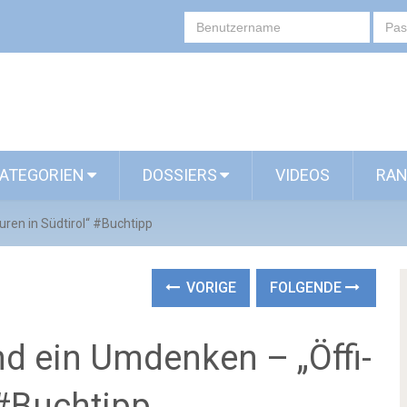
ATEGORIEN
DOSSIERS
VIDEOS
RAN
ren in Südtirol“ #Buchtipp
VORIGE
FOLGENDE
 ein Umdenken – „Öffi-
 #Buchtipp