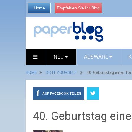
Home
Empfehlen Sie Ihr Blog
NEU
AUSWAHL
K
HOME
DO IT YOURSELF
40. Geburtstag einer To
AUF FACEBOOK TEILEN
40. Geburtstag eine