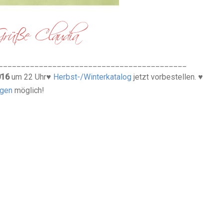
__________________________________________
016
um 22 Uhr
♥
Herbst-/Winterkatalog
jetzt vorbestellen.
♥
ngen
möglich!