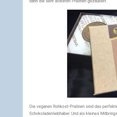
dann die sehr leckeren Pralinen gezaubert.
Die veganen Rohkost-Pralinen sind das perfek
Schokoladenliebhaber. Und als kleines Mitbrings