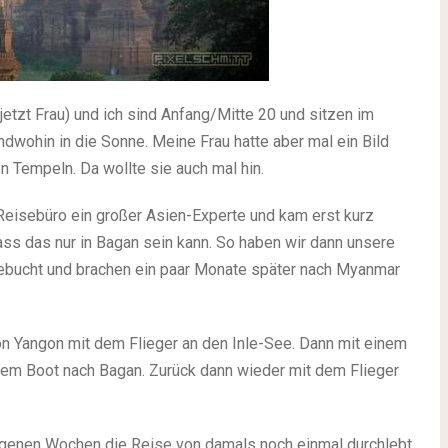
jetzt Frau) und ich sind Anfang/Mitte 20 und sitzen im
ndwohin in die Sonne. Meine Frau hatte aber mal ein Bild
 Tempeln. Da wollte sie auch mal hin.
eisebüro ein großer Asien-Experte und kam erst kurz
ass das nur in Bagan sein kann. So haben wir dann unsere
bucht und brachen ein paar Monate später nach Myanmar
on Yangon mit dem Flieger an den Inle-See. Dann mit einem
dem Boot nach Bagan. Zurück dann wieder mit dem Flieger
angenen Wochen die Reise von damals noch einmal durchlebt