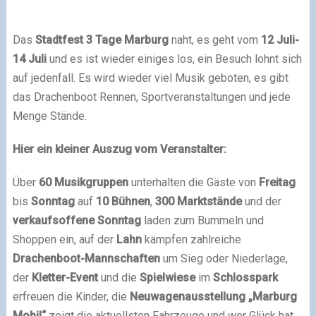
Das
Stadtfest 3 Tage Marburg
naht, es geht vom
12 Juli-
14 Juli
und es ist wieder einiges los, ein Besuch lohnt sich
auf jedenfall. Es wird wieder viel Musik geboten, es gibt
das Drachenboot Rennen, Sportveranstaltungen und jede
Menge Stände.
Hier ein kleiner Auszug vom Veranstalter:
Über
60 Musikgruppen
unterhalten die Gäste von
Freitag
bis
Sonntag
auf
10 Bühnen
,
300 Marktstände
und der
verkaufsoffene Sonntag
laden zum Bummeln und
Shoppen ein, auf der
Lahn
kämpfen zahlreiche
Drachenboot-Mannschaften
um Sieg oder Niederlage,
der
Kletter-Event
und die
Spielwiese
im
Schlosspark
erfreuen die Kinder, die
Neuwagenausstellung „Marburg
Mobil“
zeigt die aktuellsten Fahrzeuge und wer Glück hat