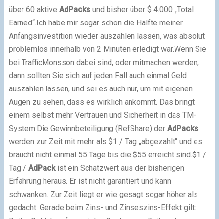
über 60 aktive
AdPacks
und bisher über $ 4.000 „Total
Earned“.
Ich habe mir sogar schon die Hälfte meiner
Anfangsinvestition wieder auszahlen lassen, was absolut
problemlos innerhalb von 2 Minuten erledigt war.
Wenn Sie
bei TrafficMonsson dabei sind, oder mitmachen werden,
dann sollten Sie sich auf jeden Fall auch einmal Geld
auszahlen lassen, und sei es auch nur, um mit eigenen
Augen zu sehen, dass es wirklich ankommt. Das bringt
einem selbst mehr Vertrauen und Sicherheit in das TM-
System.
Die Gewinnbeteiligung (RefShare) der
AdPacks
werden zur Zeit mit mehr als $1 / Tag „abgezahlt“ und es
braucht nicht einmal 55 Tage bis die $55 erreicht sind.
$1 /
Tag /
AdPack
ist ein Schätzwert aus der bisherigen
Erfahrung heraus. Er ist nicht garantiert und kann
schwanken. Zur Zeit liegt er wie gesagt sogar höher als
gedacht.
Gerade beim Zins- und Zinseszins-Effekt gilt: