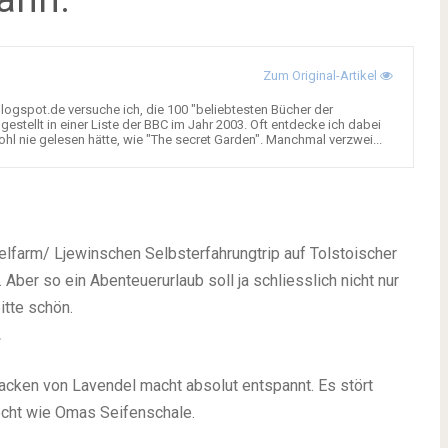
Zum Original-Artikel
ogspot.de versuche ich, die 100 "beliebtesten Bücher der
stellt in einer Liste der BBC im Jahr 2003. Oft entdecke ich dabei
ohl nie gelesen hätte, wie "The secret Garden". Manchmal verzwei...
elfarm/ Ljewinschen Selbsterfahrungtrip auf Tolstoischer
. Aber so ein Abenteuerurlaub soll ja schliesslich nicht nur
itte sch
ö
n.
.
acken von Lavendel macht absolut entspannt. Es stört
echt wie Omas Seifenschale.