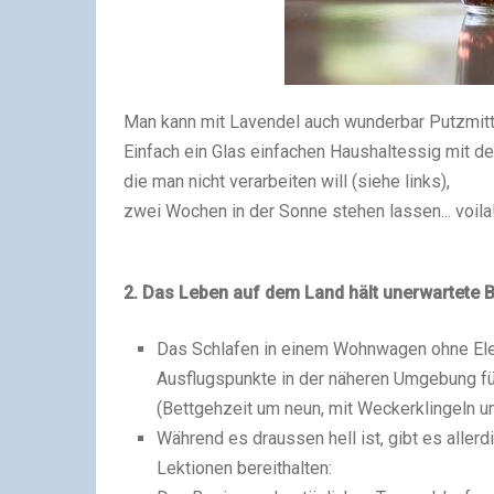
Man kann mit Lavendel auch wunderbar Putzmitte
Einfach ein Glas einfachen Haushaltessig mit d
die man nicht verarbeiten will (siehe links),
zwei Wochen in der Sonne stehen lassen... voila
2. Das Leben auf dem Land h
ä
lt unerwartete 
Das Schlafen in einem Wohnwagen ohne Elek
Ausflugspunkte
in der n
ä
heren Umgebung f
(Bettgehzeit um neun, mit Weckerklingeln um
W
ä
hrend es draussen hell ist, gibt es alle
Lektionen bereithalten: