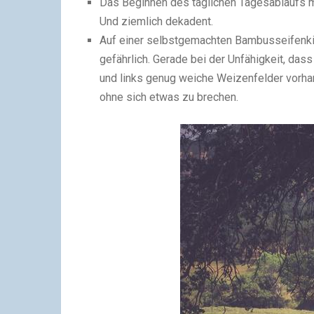
Das Beginnen des t
ä
glichen Tagesablaufs m
Und ziemlich dekadent.
Auf einer selbstgemachten Bambusseifenkist
gef
ä
hrlich. Gerade bei der Unf
ä
higkeit, das
und links genug weiche Weizenfelder vorhan
ohne sich etwas zu brechen.