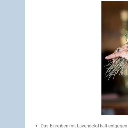
Das Einreiben mit Lavendel
ö
l h
ä
lt entgegen