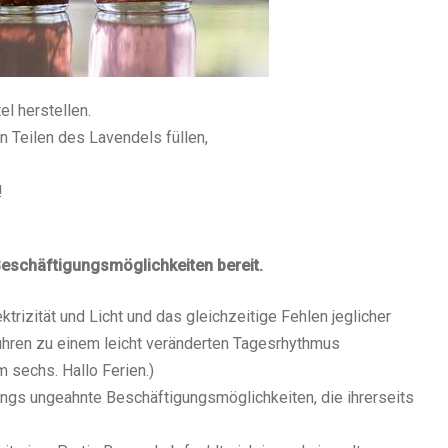
l herstellen.
en Teilen des Lavendels f
ü
llen,
!
Besch
ä
ftigungsm
ö
glichkeiten bereit.
trizit
ä
t und Licht und das gleichzeitige Fehlen jeglicher
ü
hren zu einem leicht ver
ä
nderten Tagesrhythmus
 sechs. Hallo Ferien.)
rdings ungeahnte Besch
ä
ftigungsm
ö
glichkeiten, die ihrerseits