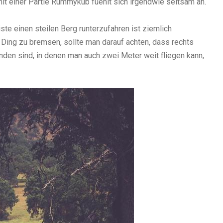
it einer Partie Rummykub fuehlt sich irgendwie seltsam an.
e einen steilen Berg runterzufahren ist ziemlich
s Ding zu bremsen, sollte man darauf achten, dass rechts
den sind, in denen man auch zwei Meter weit fliegen kann,