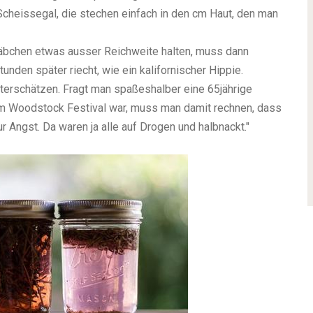
Scheissegal, die stechen einfach in den cm Haut, den man
ä
bchen etwas ausser Reichweite halten, muss dann
Stunden sp
ä
ter riecht, wie ein kalifornischer Hippie.
ntersch
ä
tzen. Fragt man spaßeshalber eine 65j
ä
hrige
em Woodstock Festival war, muss man damit rechnen, dass
nur Angst. Da waren ja alle auf Drogen und halbnackt."