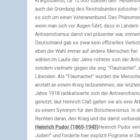
Kriegstdienst, ca. 12.000 starben den "Helden
auch die Gründung des Reichsbundes jüdischer F
es sich um einen Veteranenbund.
Das Phänomen 
wenn man sich vor Augen führt, dass in Ländern
Antisemitismus damit viel präsenter war, immern
Deutschland gab es zwar kein offizielles Verbot,
eben die Wahl immer auf andere Menschen fiel. E
wählen.
Im Laufe der Jahre richtete sich der Ant
sondern vielmehr gegen die sog. "Flaumacher", 
Liberalen. Als "Flaumacher" wurden die Mensche
anstatt an einem Krieg teilzunehmen, der letzte
Jahre 1918 radikalisierte sich der Antisemitis
genutzt; laut Heinrich Claß galten sie als eine A
zu einem Synonym für den Bolschewismus. In de
Rechten daran, den Krieg und die damit verbund
Heinrich Pudor (1865-1943)
Heinrich Pudor verö
Juden!" und forderte hier explizit Pogrome in 