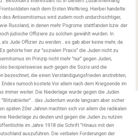
tod". Besonders interessant ist in diesem Zusammenhang
rontsoldaten nach dem Ersten Weltkrieg. Hierbei handelte
des Antisemitismus wird zudem noch undurchsichtiger,
 wie Russland, in denen mehr Pogrome stattfanden bzw. der
och jüdische Offiziere zu solchen gewählt wurden. In
 als Jude Offizier zu werden... es gab aber keine mehr, da
s gehörte hier zur "sozialen Praxis" die Juden nicht zu
isemitismus im Prinzip nicht mehr "nur" gegen Juden,
also beispielsweise auch gegen die Sozis und die
n bezeichnet, die einen Verständigungsfrieden anstrebten,
n Endes nurnoch kostete.
Vor allem nach dem Kriegsende im
mus immer weiter. Die Niederlage wurde gegen die Juden
rt "Blitzableiter"... das Judentum wurde langsam aber sicher
n späten 20er Jahren machten sich vor allem die radikalen
ene Niederlage zu deuten und gegen die Juden zu nutzen.
ffentlichte im Jahre 1918 die Schrift "Hinaus mit den
Deutschland auszuführen. Die verbalen Forderungen der