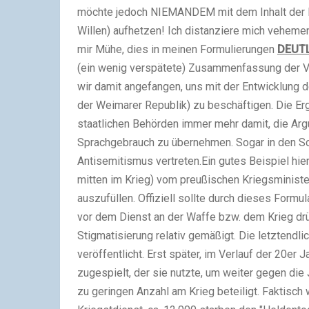
möchte jedoch NIEMANDEM mit dem Inhalt der Po
Willen) aufhetzen! Ich distanziere mich vehem
mir Mühe, dies in meinen Formulierungen
DEUT
(ein wenig verspätete)
Zusammenfassung der Vo
wir damit angefangen, uns mit der Entwicklung
der Weimarer Republik)
zu beschäftigen. Die Erg
staatlichen Behörden immer mehr damit, die Arg
Sprachgebrauch zu übernehmen. Sogar in den S
Antisemitismus vertreten.
Ein gutes Beispiel hie
mitten im Krieg)
vom preußischen Kriegsminister
auszufüllen. Offiziell sollte durch dieses Form
vor dem Dienst an der Waffe bzw. dem Krieg drü
Stigmatisierung relativ gemäßigt. Die letztend
veröffentlicht. Erst später, im Verlauf der 20e
zugespielt, der sie nutzte, um weiter gegen die 
zu geringen Anzahl am Krieg beteiligt. Faktisch