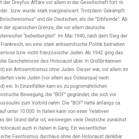
 der Dreyfus-Affäre vor allem in der Gesellschaft fort. In
der... bzw. wurde stark marginalisiert. Trotzdem: Gekämpft
 Bolschewismus" und die Deutschen, als die "Erbfeinde". Ab
an der spanischen Grenze, die vor allem deutsche
terreicher "beherbergten". Im Mai 1940, nach dem Sieg der
Frankreich, wo eine stark antisemitische Politik betrieben
atenlose bzw. nicht-französische Juden. Ab 1942 ging das
n die Geschehnisse des Holocaust über.
In Großbritannien
nt)
ein Antisemitismus ohne Juden. Dieser war, vor allem im
nderten viele Juden
(vor allem aus Osteuropa)
nach
d)
ein. In Einzelfällen kam es zu pogromähnlichen
istische Bewegung, die "BOF" gegründet, die sich vor
ussoulini zum Vorbild nahm. Die "BOF" hatte anfangs ca.
auf unter 10.000.
In Italien kann von einer "relativen
as der Grund dafür ist, weswegen viele Deutsche zunächst
Holocaust auch in Italien in Gang. Ein wesentlicher
enische Faschismus durchaus ohne den Holocaust denkbar