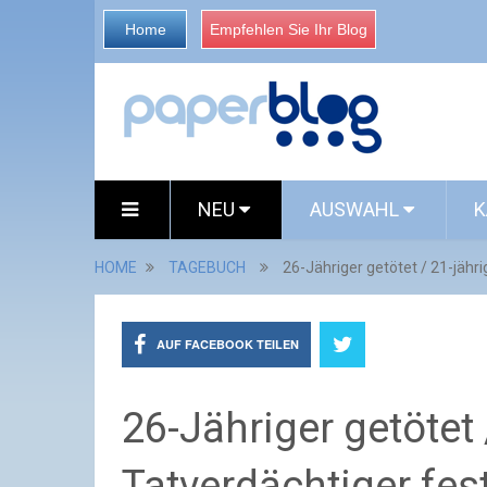
Home
Empfehlen Sie Ihr Blog
NEU
AUSWAHL
K
HOME
TAGEBUCH
26-Jähriger getötet / 21-jäh
AUF FACEBOOK TEILEN
26-Jähriger getötet 
Tatverdächtiger f