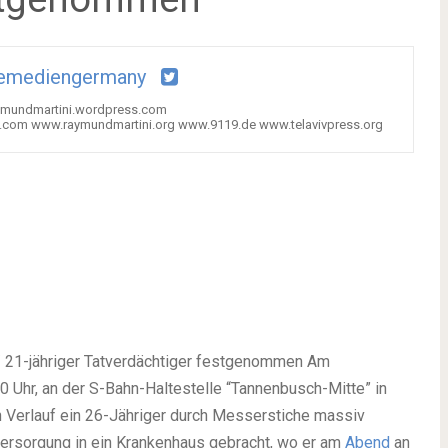
iemediengermany
raymundmartini.wordpress.com
.com www.raymundmartini.org www.9119.de www.telavivpress.org
 / 21-jähriger Tatverdächtiger festgenommen Am
 Uhr, an der S-Bahn-Haltestelle “Tannenbusch-Mitte” in
 Verlauf ein 26-Jähriger durch Messerstiche massiv
tversorgung in ein Krankenhaus gebracht, wo er am
Abend
an