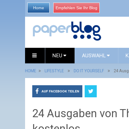
Home
Empfehlen Sie Ihr Blog
NEU
AUSWAHL
K
HOME
LIFESTYLE
DO IT YOURSELF
24 Ausg
AUF FACEBOOK TEILEN
24 Ausgaben von Th
kostenlos