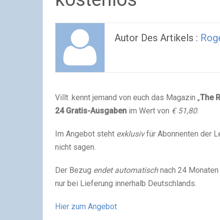
Autor Des Artikels :
Rog
Villt .kennt jemand von euch das Magazin „
The R
24
Gratis-Ausgaben
im Wert von
€ 51,80
.
Im Angebot steht
exklusiv
für Abonnenten der Le
nicht sagen.
Der Bezug
endet automatisch
nach 24 Monaten un
nur bei Lieferung innerhalb Deutschlands.
Hier zum Angebot