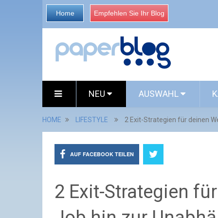
Home
Empfehlen Sie Ihr Blog
NEU
AUSWAHL
K
HOME
LIFESTYLE
2 Exit-Strategien für deinen 
AUF FACEBOOK TEILEN
2 Exit-Strategien f
Job hin zur Unabhä