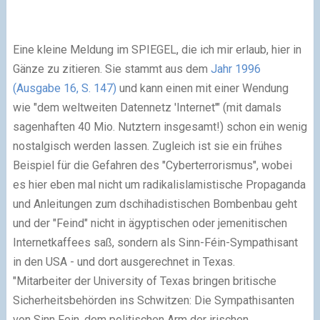
Eine kleine Meldung im
SPIEGEL
, die ich mir erlaub, hier in
Gänze zu zitieren. Sie stammt aus dem
Jahr 1996
(Ausgabe 16, S. 147)
und kann einen mit einer Wendung
wie "dem weltweiten Datennetz 'Internet'" (mit damals
sagenhaften 40 Mio. Nutztern insgesamt!) schon ein wenig
nostalgisch werden lassen. Zugleich ist sie ein frühes
Beispiel für die Gefahren des "Cyberterrorismus", wobei
es hier eben mal nicht um radikalislamistische Propaganda
und Anleitungen zum dschihadistischen Bombenbau geht
und der "Feind" nicht in ägyptischen oder jemenitischen
Internetkaffees saß, sondern als Sinn-Féin-Sympathisant
in den USA - und dort ausgerechnet in Texas.
"
Mitarbeiter der University of Texas bringen britische
Sicherheitsbehörden ins Schwitzen: Die Sympathisanten
von Sinn Fein, dem politischen Arm der irischen