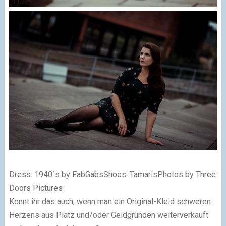
Dress: 1940´s by FabGabsShoes: TamarisPhotos by Three
Doors Pictures
Kennt ihr das auch, wenn man ein Original-Kleid schweren
Herzens aus Platz und/oder Geldgründen weiterverkauft