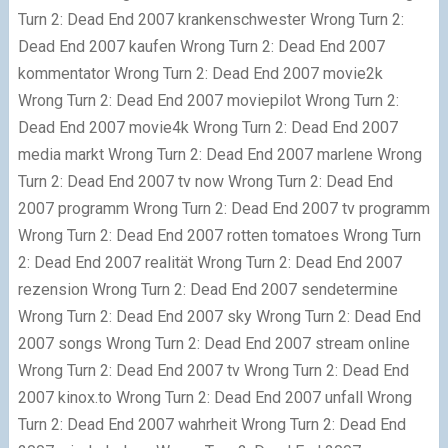
Turn 2: Dead End 2007 krankenschwester Wrong Turn 2:
Dead End 2007 kaufen Wrong Turn 2: Dead End 2007
kommentator Wrong Turn 2: Dead End 2007 movie2k
Wrong Turn 2: Dead End 2007 moviepilot Wrong Turn 2:
Dead End 2007 movie4k Wrong Turn 2: Dead End 2007
media markt Wrong Turn 2: Dead End 2007 marlene Wrong
Turn 2: Dead End 2007 tv now Wrong Turn 2: Dead End
2007 programm Wrong Turn 2: Dead End 2007 tv programm
Wrong Turn 2: Dead End 2007 rotten tomatoes Wrong Turn
2: Dead End 2007 realität Wrong Turn 2: Dead End 2007
rezension Wrong Turn 2: Dead End 2007 sendetermine
Wrong Turn 2: Dead End 2007 sky Wrong Turn 2: Dead End
2007 songs Wrong Turn 2: Dead End 2007 stream online
Wrong Turn 2: Dead End 2007 tv Wrong Turn 2: Dead End
2007 kinox.to Wrong Turn 2: Dead End 2007 unfall Wrong
Turn 2: Dead End 2007 wahrheit Wrong Turn 2: Dead End