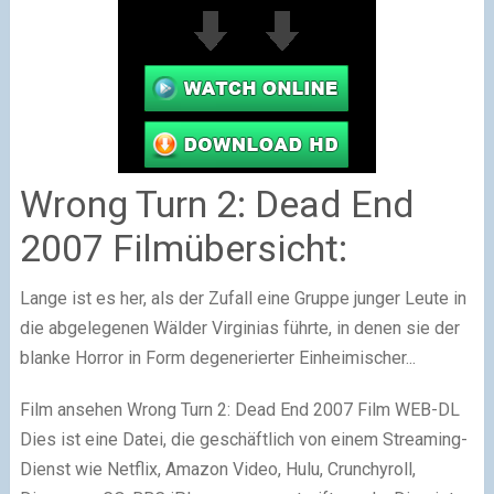
Wrong Turn 2: Dead End
2007 Filmübersicht:
Lange ist es her, als der Zufall eine Gruppe junger Leute in
die abgelegenen Wälder Virginias führte, in denen sie der
blanke Horror in Form degenerierter Einheimischer...
Film ansehen Wrong Turn 2: Dead End 2007 Film WEB-DL
Dies ist eine Datei, die geschäftlich von einem Streaming-
Dienst wie Netflix, Amazon Video, Hulu, Crunchyroll,