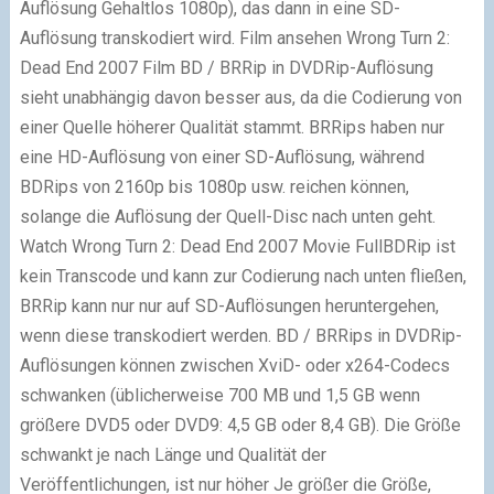
Auflösung Gehaltlos 1080p), das dann in eine SD-
Auflösung transkodiert wird. Film ansehen Wrong Turn 2:
Dead End 2007 Film BD / BRRip in DVDRip-Auflösung
sieht unabhängig davon besser aus, da die Codierung von
einer Quelle höherer Qualität stammt. BRRips haben nur
eine HD-Auflösung von einer SD-Auflösung, während
BDRips von 2160p bis 1080p usw. reichen können,
solange die Auflösung der Quell-Disc nach unten geht.
Watch Wrong Turn 2: Dead End 2007 Movie FullBDRip ist
kein Transcode und kann zur Codierung nach unten fließen,
BRRip kann nur nur auf SD-Auflösungen heruntergehen,
wenn diese transkodiert werden. BD / BRRips in DVDRip-
Auflösungen können zwischen XviD- oder x264-Codecs
schwanken (üblicherweise 700 MB und 1,5 GB wenn
größere DVD5 oder DVD9: 4,5 GB oder 8,4 GB). Die Größe
schwankt je nach Länge und Qualität der
Veröffentlichungen, ist nur höher Je größer die Größe,