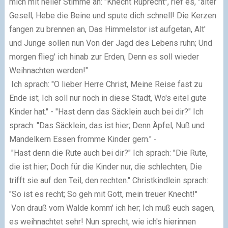
mich mit heller Stimme an: "Knecht Ruprecht", rief es, "alter
Gesell, Hebe die Beine und spute dich schnell! Die Kerzen
fangen zu brennen an, Das Himmelstor ist aufgetan, Alt'
und Junge sollen nun Von der Jagd des Lebens ruhn; Und
morgen flieg' ich hinab zur Erden, Denn es soll wieder
Weihnachten werden!"
Ich sprach: "O lieber Herre Christ, Meine Reise fast zu
Ende ist; Ich soll nur noch in diese Stadt, Wo's eitel gute
Kinder hat." - "Hast denn das Säcklein auch bei dir?" Ich
sprach: "Das Säcklein, das ist hier; Denn Äpfel, Nuß und
Mandelkern Essen fromme Kinder gern." -
"Hast denn die Rute auch bei dir?" Ich sprach: "Die Rute,
die ist hier; Doch für die Kinder nur, die schlechten, Die
trifft sie auf den Teil, den rechten." Christkindlein sprach:
"So ist es recht; So geh mit Gott, mein treuer Knecht!"
Von drauß vom Walde komm' ich her; Ich muß euch sagen,
es weihnachtet sehr! Nun sprecht, wie ich's hierinnen