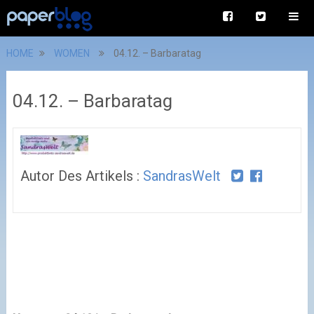
HOME
WOMEN
04.12. – Barbaratag
04.12. – Barbaratag
Autor Des Artikels :
SandrasWelt