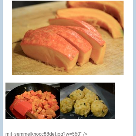
mit-semmelknocc88del.jpg?w=560" />