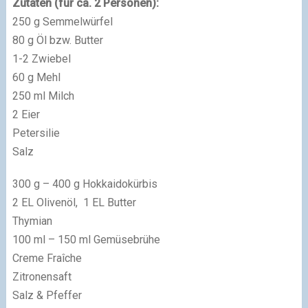
Zutaten (für ca. 2 Personen):
250 g Semmelwürfel
80 g Öl bzw. Butter
1-2 Zwiebel
60 g Mehl
250 ml Milch
2 Eier
Petersilie
Salz
300 g – 400 g Hokkaidokürbis
2 EL Olivenöl, 1 EL Butter
Thymian
100 ml – 150 ml Gemüsebrühe
Creme Fraîche
Zitronensaft
Salz & Pfeffer